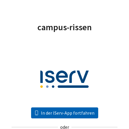
campus-rissen
In der IServ-App fortfahren
oder